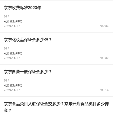
京东收费标准2023年
狗子
点击重新加载
2023-11-17
2462
京东化妆品保证金多少钱？
狗子
点击重新加载
2023-11-17
1463
京东自营一般保证金多少？
狗子
点击重新加载
2023-11-17
1537
京东食品类目入驻保证金交多少？京东开店食品类目多少押
金？