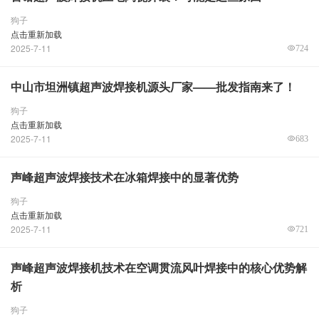
狗子
点击重新加载
2025-7-11
724
中山市坦洲镇超声波焊接机源头厂家——批发指南来了！
狗子
点击重新加载
2025-7-11
683
声峰超声波焊接技术在冰箱焊接中的显著优势
狗子
点击重新加载
2025-7-11
721
声峰超声波焊接机技术在空调贯流风叶焊接中的核心优势解
析
狗子