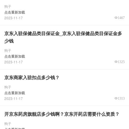
狗子
点击重新加载
2023-11-17
1467
京东入驻保健品类目保证金_京东入驻保健品类目保证金多
少钱
狗子
点击重新加载
2023-11-17
1325
京东商家入驻扣点多少钱？
狗子
点击重新加载
2023-11-17
1313
开京东药房旗舰店多少钱啊？京东开药店需要什么资质？
狗子