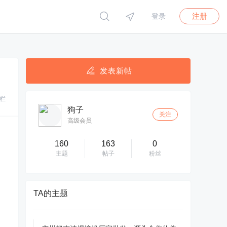
注册
登录
发表新帖
栏
狗子
关注
高级会员
160
163
0
主题
帖子
粉丝
TA的主题