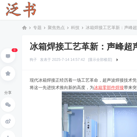
专题
聚焦热点
科技
冰箱焊接工艺革新：声峰超声
冰箱焊接工艺革新：声峰超
泛
»
›
›
›
0
狗子
发表于 2025-7-14 14:57:42
[显示全部楼层]
现代冰箱焊接正经历着一场工艺革命，超声波焊接技术凭
将这一先进技术推向新的高度，为
冰箱零部件焊接
带来突
分享
书