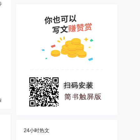
等
报
24小时热文